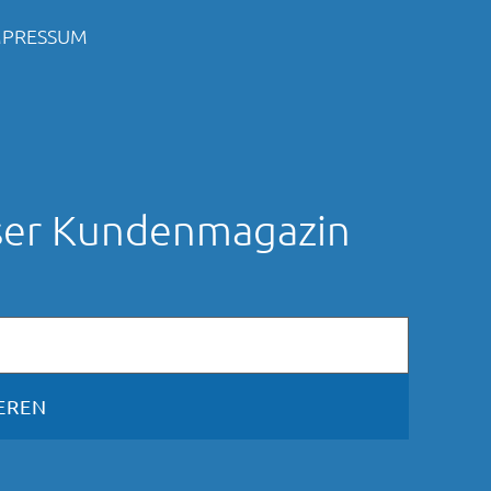
MPRESSUM
nser Kundenmagazin
EREN