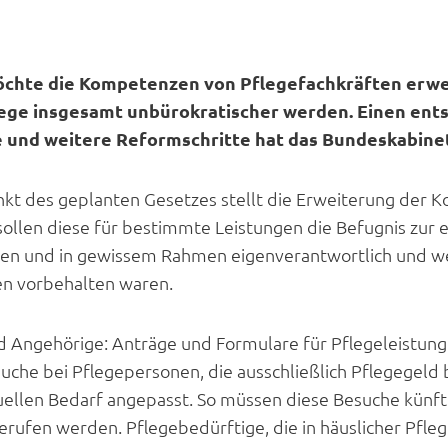
hte die Kompetenzen von Pflegefachkräften erweit
flege insgesamt unbürokratischer werden. Einen en
 und weitere Reformschritte hat das Bundeskabinet
nkt des geplanten Gesetzes stellt die Erweiterung der
 sollen diese für bestimmte Leistungen die Befugnis zur
en und in gewissem Rahmen eigenverantwortlich und we
ten vorbehalten waren.
nd Angehörige: Anträge und Formulare für Pflegeleistung
che bei Pflegepersonen, die ausschließlich Pflegegeld
uellen Bedarf angepasst. So müssen diese Besuche künfti
bgerufen werden. Pflegebedürftige, die in häuslicher Pfl