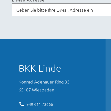
BKK Linde
Konrad-Adenauer-Ring
33
65187
Wiesbaden
+49 611 73666