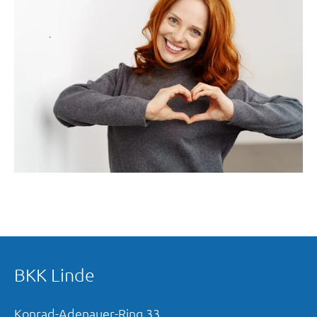
BKK Linde
Konrad-Adenauer-Ring
33