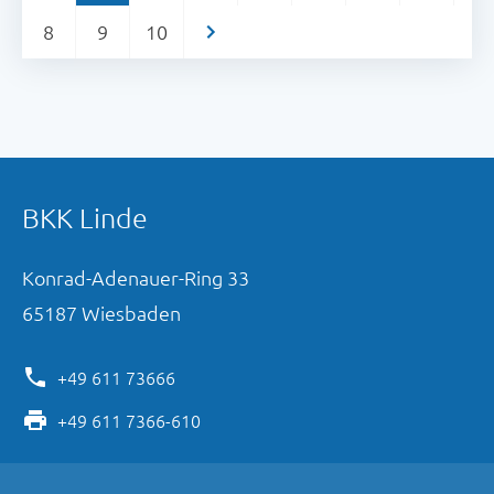
8
9
10
>
BKK Linde
Konrad-Adenauer-Ring
33
65187
Wiesbaden
+49 611 73666
+49 611 7366-610