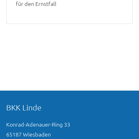
für den Ernstfall
BKK Linde
Konrad-Adenauer-Ring
33
65187
Wiesbaden