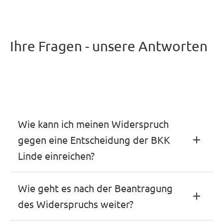
Ihre Fragen - unsere Antworten
Wie kann ich meinen Widerspruch
gegen eine Entscheidung der BKK
Linde einreichen?
Um Ihren Widerspruch bearbeiten zu können,
Wie geht es nach der Beantragung
benötigen wir einen Antrag von Ihnen. Hier
des Widerspruchs weiter?
geben Sie an, wogegen Sie Widerspruch
einlegen möchten. Der Antrag muss innhalb