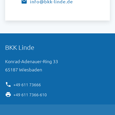
info@bkk-linde.de
BKK Linde
Konrad-Adenauer-Ring
33
65187
Wiesbaden
+49 611 73666
+49 611 7366-610