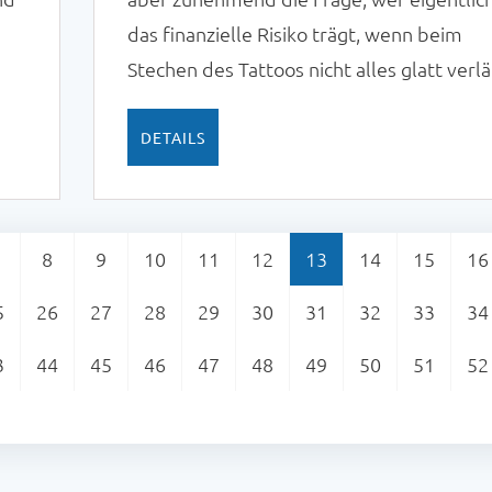
das finanzielle Risiko trägt, wenn beim
Stechen des Tattoos nicht alles glatt verlä
Dazu liegt nun eine Entscheidung des
Landesarbeitsgerichts Schleswig-Holstein
DETAILS
vom 22.05.2025 (5 Sa 284 a/24) vor: Wer s
tätowieren lässt, erhält bei Komplikation
keine Entgeltfortzahlung im Krankheitsfal
8
9
10
11
12
13
14
15
16
5
26
27
28
29
30
31
32
33
34
3
44
45
46
47
48
49
50
51
52