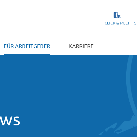
CLICK & MEET
S
FÜR ARBEITGEBER
KARRIERE
ews