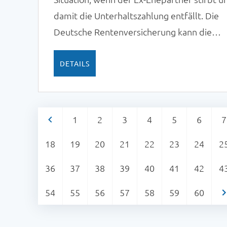
damit die Unterhaltszahlung entfällt. Die
Deutsche Rentenversicherung kann die
Betroffenen durch die Zahlung einer
Erziehungsrente unterstützen.
DETAILS
<
1
2
3
4
5
6
7
18
19
20
21
22
23
24
2
36
37
38
39
40
41
42
4
54
55
56
57
58
59
60
>