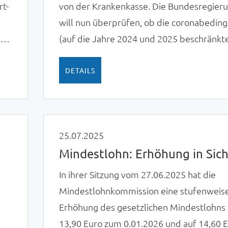
t-
von der Krankenkasse. Die Bundesregier
h
will nun überprüfen, ob die coronabeding
der
(auf die Jahre 2024 und 2025 beschränkt
g
verlängerte Anspruchsdauer auch in 202
fortgeführt wird.
DETAILS
25.07.2025
Mindestlohn: Erhöhung in Sic
In ihrer Sitzung vom 27.06.2025 hat die
Mindestlohnkommission eine stufenweis
Erhöhung des gesetzlichen Mindestlohns 
13,90 Euro zum 0.01.2026 und auf 14,60 