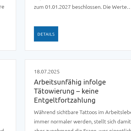
re
zum 01.01.2027 beschlossen. Die Werte
gelten brutto je Zeitstunde
DETAILS
18.07.2025
Arbeitsunfähig infolge
Tätowierung – keine
Entgeltfortzahlung
Während sichtbare Tattoos im Arbeitsle
immer normaler werden, stellt sich dami
nd
aber zunehmend die Frage, wer eigentlic