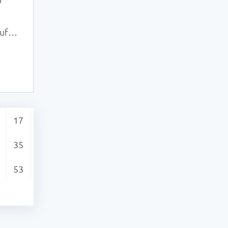
uft.
ich
en
l.
17
35
53