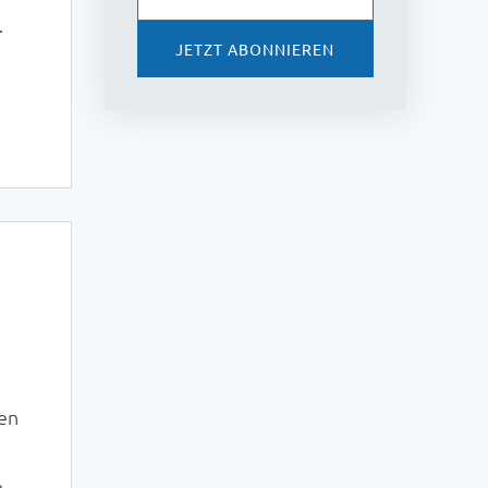
JETZT ABONNIEREN
ben
t
h