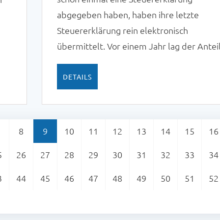
abgegeben haben, haben ihre letzte
Steuererklärung rein elektronisch
übermittelt. Vor einem Jahr lag der Antei
noch bei 58 Prozent. Das sind Ergebnisse
 %.
einer repräsentativen Befragung unter 1
DETAILS
Personen ab 16 Jahren in Deutschland im
Auftrag des Digitalverbands Bitkom.
8
9
10
11
12
13
14
15
16
5
26
27
28
29
30
31
32
33
34
3
44
45
46
47
48
49
50
51
52