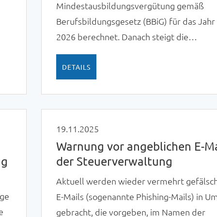
Mindestausbildungsvergütung gemäß
Berufsbildungsgesetz (BBiG) für das Jahr
2026 berechnet. Danach steigt die
Mindestvergütung im Vergleich zu 2025 
6,2 Prozent.
DETAILS
19.11.2025
Warnung vor angeblichen E-Ma
ng
der Steuerverwaltung
Aktuell werden wieder vermehrt gefälsc
age
E-Mails (sogenannte Phishing-Mails) in U
e
gebracht, die vorgeben, im Namen der