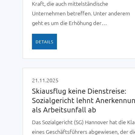
Kraft, die auch mittelständische
Unternehmen betreffen. Unter anderem
geht es um die Erhöhung der
Entfernungspauschale. Diese gilt
gleichermaßen für Fußgänger, Radler,
DETAILS
Motorrad-, Bus- und Bahnfahrer sowie für
Autofahrer.
21.11.2025
Skiausflug keine Dienstreise:
Sozialgericht lehnt Anerkennu
als Arbeitsunfall ab
Das Sozialgericht (SG) Hannover hat die Kl
eines Geschäftsführers abgewiesen, der di