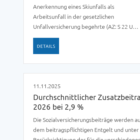
Anerkennung eines Skiunfalls als
Arbeitsunfall in der gesetzlichen
Unfallversicherung begehrte (AZ: S 22 U
203/23). Der Kläger war bei einer von ein
anderen Unternehmen organisierten
DETAILS
viertätigen „Skitour 2023“ in Österreich
verunfallt.
11.11.2025
Durchschnittlicher Zusatzbeitr
2026 bei 2,9 %
Die Sozialversicherungsbeiträge werden a
dem beitragspflichtigen Entgelt und unter
Berücksichtigung der für die verschiedene