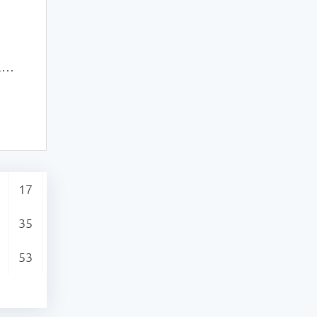
l
.003
17
35
53