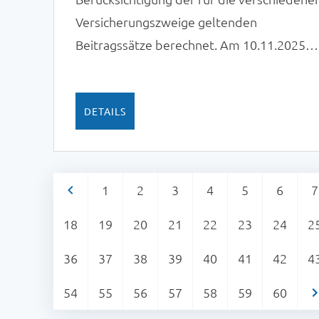
Versicherungszweige geltenden
Beitragssätze berechnet. Am 10.11.2025
wurde der durchschnittliche Zusatzbeitrag
für 2026 veröffentlicht. Dieser beträgt 2,9
DETAILS
<
1
2
3
4
5
6
7
18
19
20
21
22
23
24
2
36
37
38
39
40
41
42
4
54
55
56
57
58
59
60
>