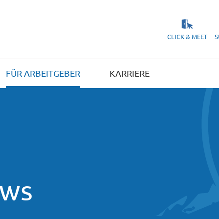
CLICK & MEET
S
FÜR ARBEITGEBER
KARRIERE
ews