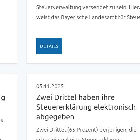
Steuerverwaltung versendet zu sein. Hier
weist das Bayerische Landesamt für Steu
in einer Pressemitteilung hin.
em
DETAILS
05.11.2025
ag
Zwei Drittel haben ihre
Steuererklärung elektronisch
abgegeben
us
Zwei Drittel (65 Prozent) derjenigen, die
schon einmal eine Steuererklärung
n